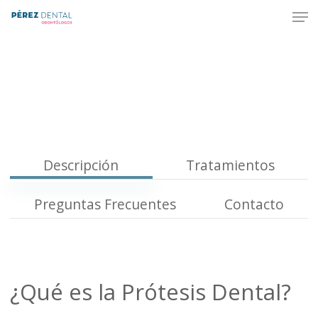
Men
Skip
to
Close
main
Menu
content
Descripción
Tratamientos
Preguntas Frecuentes
Contacto
¿Qué es la Prótesis Dental?